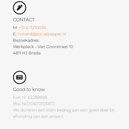
CONTACT
M:
+31 6 11210036
E:
richard@socialpepper.nl
Bezoekadres:
Werkpleck - Van Goorstraat 10
4811 HJ Breda
Good to know
KvK nr: 62288938
Btw NL001670103B72
We doneren een klein bedrag aan een goed doel bij
afronding van een project.