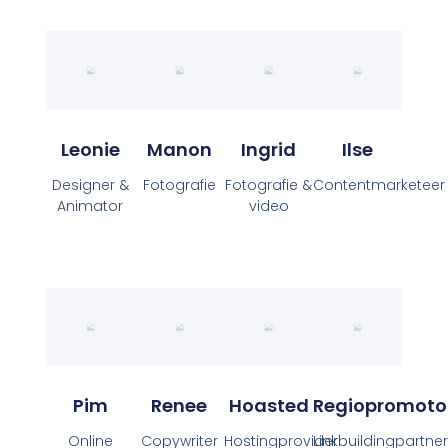
Leonie
Manon
Ingrid
Ilse
Designer &
Fotografie
Fotografie &
Contentmarketeer
Animator
video
Pim
Renee
Hoasted
Regiopromoto
Online
Copywriter
Hostingprovider
Linkbuildingpartne