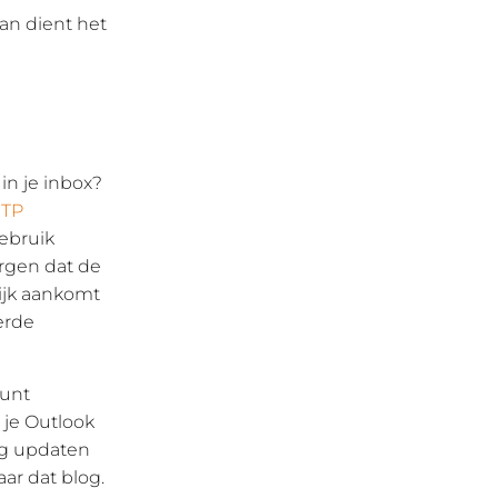
an dient het
in je inbox?
TP
gebruik
orgen dat de
ijk aankomt
erde
kunt
 je Outlook
log updaten
aar dat blog.