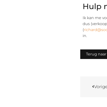
Hulp 
Ik kan me vo
dus (verkoop
(
richard@soc
in.
Terug naar
Vorig