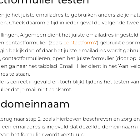
en je het juiste emailadres te gebruiken anders zie je natu
jnen. Check daarom altijd in ieder geval de volgende twee
tellingen, Algemeen dient het juiste emailadres ingesteld 
een contactformulier (zoals
contactform7
) gebruikt door m
gin bekijk dan of daar het juiste emailadres wordt gebrui
, contactformulieren, open het juiste formulier (door op ‘
 en ga naar het tabblad ‘Email’. Hier dient in het ‘Aan’ veld
res te staan.
is correct ingevuld en toch blijkt tijdens het testen van
lier dat je mail niet aankomt.
e domeinnaam
terug naar stap 2. zoals hierboven beschreven en zorg erv
ld een emailadres is ingevuld dat dezelfde domeinnaam 
an het formulier wordt verstuurd.