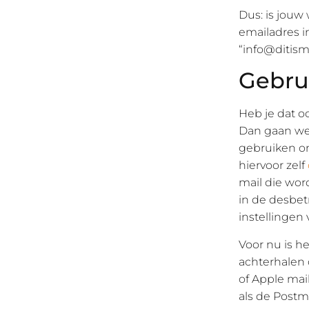
Dus: is jouw
emailadres in
“
info@ditism
Gebru
Heb je dat o
Dan gaan we 
gebruiken om
hiervoor zelf
mail die wor
in de desbet
instellingen
Voor nu is h
achterhalen 
of Apple mail
als de Postma