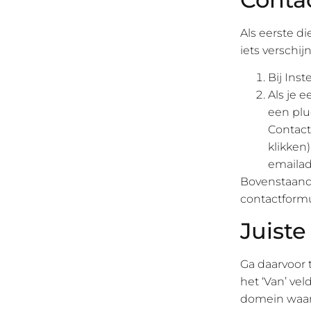
Als eerste di
iets verschi
Bij Ins
Als je 
een plu
Contact
klikken)
emailad
Bovenstaande 
contactformu
Juist
Ga daarvoor 
het ‘Van’ ve
domein waarv