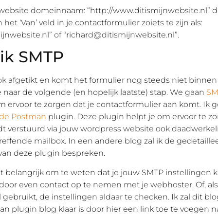
 website domeinnaam: “http://www.ditismijnwebsite.nl” d
 het ‘Van’ veld in je contactformulier zoiets te zijn als:
ijnwebsite.nl
” of “
richard@ditismijnwebsite.nl
”.
ik SMTP
ok afgetikt en komt het formulier nog steeds niet binnen 
naar de volgende (en hopelijk laatste) stap. We gaan
SM
 ervoor te zorgen dat je contactformulier aan komt. Ik 
de Postman
plugin. Deze plugin helpt je om ervoor te z
dt verstuurd via jouw wordpress website ook daadwerkel
reffende mailbox. In een andere blog zal ik de gedetaille
 van deze plugin bespreken.
et belangrijk om te weten dat je jouw SMTP instellingen 
door even contact op te nemen met je webhoster. Of, als
 gebruikt, de instellingen aldaar te checken. Ik zal dit b
n plugin blog klaar is door hier een link toe te voegen n