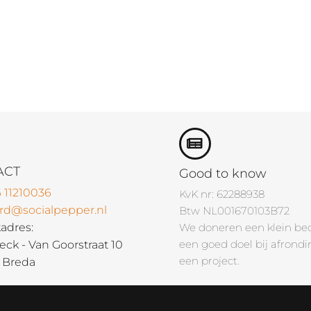
ACT
Good to know
6 11210036
KvK nr: 62288938
ard@socialpepper.nl
Btw NL001670103B72
We doneren een klein be
adres:
een goed doel bij afrondi
ck - Van Goorstraat 10
een project.
J Breda