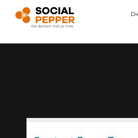
Di
We denken met je mee