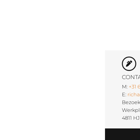
CONT
M:
+31 
E:
rich
Bezoek
Werkple
4811 H