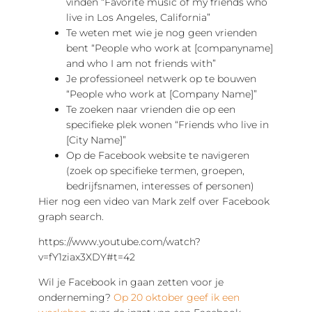
vinden “Favorite music of my friends who
live in Los Angeles, California”
Te weten met wie je nog geen vrienden
bent “People who work at [companyname]
and who I am not friends with”
Je professioneel netwerk op te bouwen
“People who work at [Company Name]”
Te zoeken naar vrienden die op een
specifieke plek wonen “Friends who live in
[City Name]”
Op de Facebook website te navigeren
(zoek op specifieke termen, groepen,
bedrijfsnamen, interesses of personen)
Hier nog een video van Mark zelf over Facebook
graph search.
https://www.youtube.com/watch?
v=fY1ziax3XDY#t=42
Wil je Facebook in gaan zetten voor je
onderneming?
Op 20 oktober geef ik een