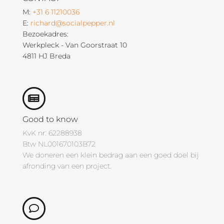
M:
+31 6 11210036
E:
richard@socialpepper.nl
Bezoekadres:
Werkpleck - Van Goorstraat 10
4811 HJ Breda
Good to know
KvK nr: 62288938
Btw NL001670103B72
We doneren een klein bedrag aan een goed doel bij
afronding van een project.