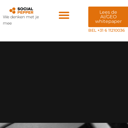
Lees de
AI/GEO
We denken met je
whitepaper
mee
Veiligheid & AI
BEL +31 6 11210036