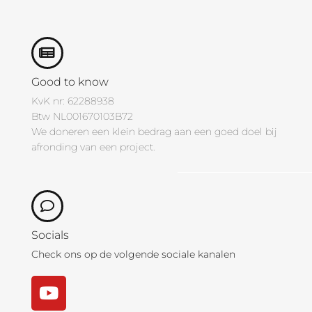
Good to know
KvK nr: 62288938
Btw NL001670103B72
We doneren een klein bedrag aan een goed doel bij
afronding van een project.
Socials
Check ons op de volgende sociale kanalen