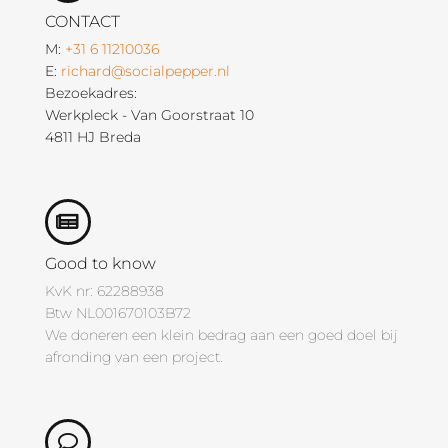
CONTACT
M:
+31 6 11210036
E:
richard@socialpepper.nl
Bezoekadres:
Werkpleck - Van Goorstraat 10
4811 HJ Breda
Good to know
KvK nr: 62288938
Btw NL001670103B72
We doneren een klein bedrag aan een goed doel bij
afronding van een project.