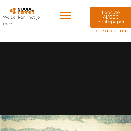
Lees de
AI/GEO
We denken met je
whitepaper
mee
Veiligheid & AI
BEL +31 6 11210036