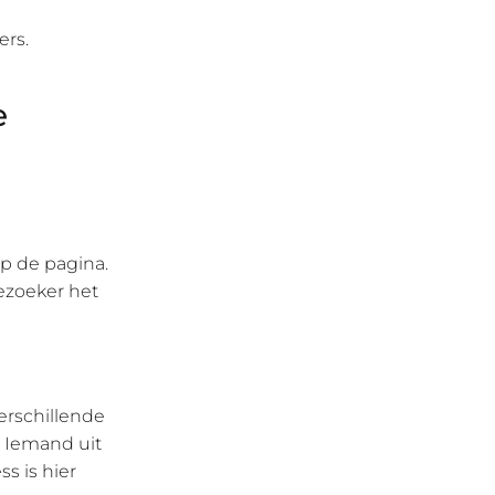
ers.
e
op de pagina.
ezoeker het
verschillende
. Iemand uit
s is hier