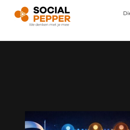
Di
We denken met je mee