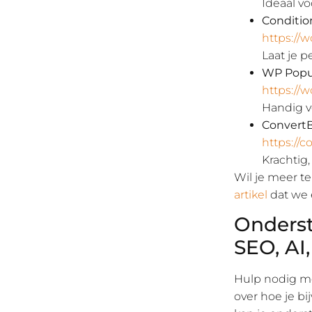
Ideaal v
Conditio
https://w
Laat je p
WP Popup
https://
Handig v
Convert
https://
Krachtig
Wil je meer t
artikel
dat we 
Onderst
SEO, AI
Hulp nodig me
over hoe je b