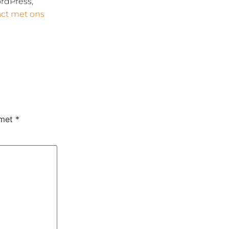
ordPress,
ct met ons
 met
*