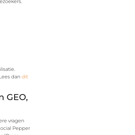
ezoekers.
isatie.
 Lees dan
dit
n GEO,
ere vragen
Social Pepper