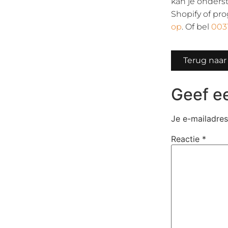
kan je onders
Shopify of p
op
. Of bel
003
Terug naar
Geef ee
Je e-mailadres
Reactie
*