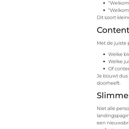
“Welkom!
“Welkom 
Dit soort klei
Content
Met de juiste 
Welke bl
Welke ju
Of conten
Je bouwt dus 
doorheeft.
Slimme 
Niet alle pers
landingspagin
een nieuwsbri