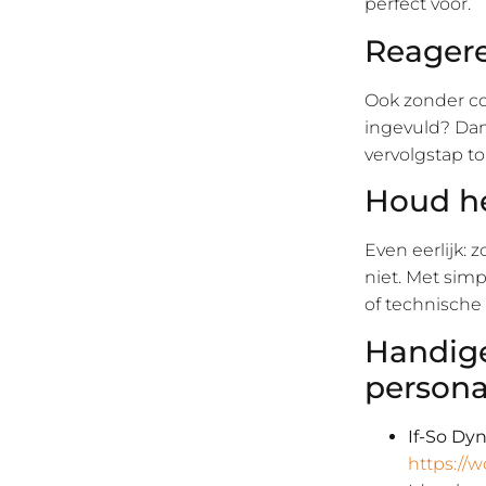
perfect voor.
Reager
Ook zonder co
ingevuld? Dan
vervolgstap to
Houd he
Even eerlijk: 
niet. Met simp
of technische 
Handige
persona
If-So Dy
https://w