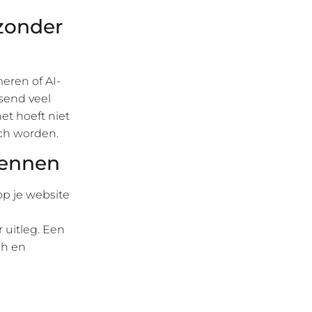
 zonder
eren of AI-
send veel
et hoeft niet
sch worden.
kennen
op je website
 uitleg. Een
ch en