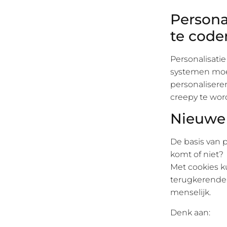
Persona
te code
Personalisati
systemen moet
personalisere
creepy te wor
Nieuwe 
De basis van p
komt of niet?
Met cookies ku
terugkerende 
menselijk.
Denk aan: