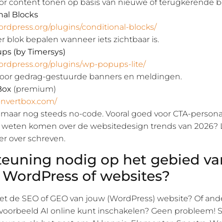
oor content tonen op basis van nieuwe of terugkerende b
nal Blocks
ordpress.org/plugins/conditional-blocks/
er blok bepalen wanneer iets zichtbaar is.
s (by Timersys)
wordpress.org/plugins/wp-popups-lite/
oor gedrag-gestuurde banners en meldingen.
Box
(premium)
convertbox.com/
, maar nog steeds no-code. Vooral goed voor CTA-personal
e weten komen over de websitedesign trends van 2026?
er over schreven.
euning nodig op het gebied va
, WordPress of websites?
t de SEO of GEO van jouw (WordPress) website? Of and
ijvoorbeeld AI online kunt inschakelen? Geen probleem! 