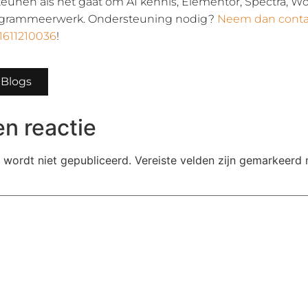
teunen als het gaat om AI kennis, Elementor, Spectra, W
rogrammeerwerk. Ondersteuning nodig?
Neem dan conta
1611210036
!
 Blogs
n reactie
 wordt niet gepubliceerd.
Vereiste velden zijn gemarkeerd