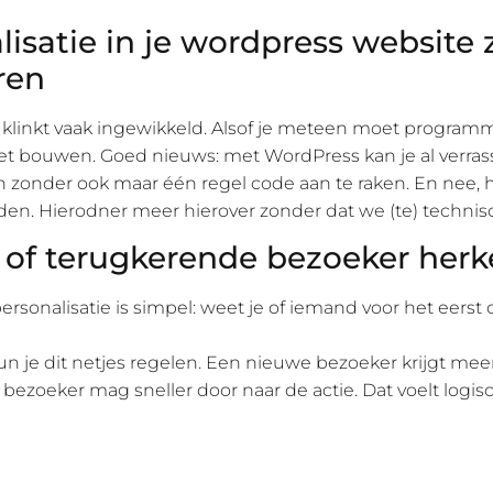
lisatie in je wordpress website
ren
e klinkt vaak ingewikkeld. Alsof je meteen moet programm
 bouwen. Goed nieuws: met WordPress kan je al verras
n zonder ook maar één regel code aan te raken. En nee, h
den. Hierodner meer hierover zonder dat we (te) techni
of terugkerende bezoeker her
ersonalisatie is simpel: weet je of iemand voor het eerst 
n je dit netjes regelen. Een nieuwe bezoeker krijgt meer
bezoeker mag sneller door naar de actie. Dat voelt logis