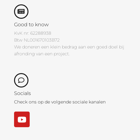
Good to know
KvK nr: 62288938
Btw NL001670103B72
We doneren een klein bedrag aan een goed doel bij
afronding van een project.
Socials
Check ons op de volgende sociale kanalen