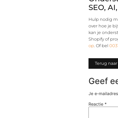
SEO, AI
Hulp nodig me
over hoe je b
kan je onders
Shopify of p
op
. Of bel
003
Terug naar
Geef ee
Je e-mailadres
Reactie
*