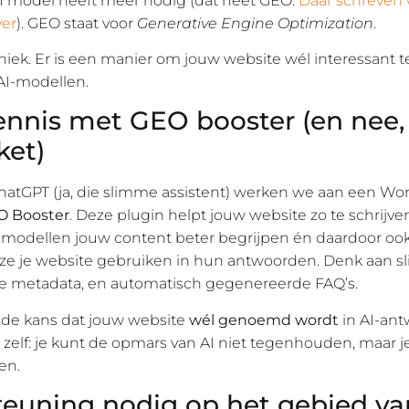
I model heeft meer nodig (dat heet GEO.
Daar schreven
ver
). GEO staat voor
Generative Engine Optimization
.
iek. Er is een manier om jouw website wél interessant 
AI-modellen.
nnis met GEO booster (en nee, 
ket)
tGPT (ja, die slimme assistent) werken we aan een Wo
O Booster
. Deze plugin helpt jouw website zo te schrijven
I-modellen jouw content beter begrijpen én daardoor oo
ze je website gebruiken in hun antwoorden. Denk aan 
re metadata, en automatisch gegenereerde FAQ’s.
e de kans dat jouw website
wél genoemd wordt
in AI-an
zelf: je kunt de opmars van AI niet tegenhouden, maar je
en.
euning nodig op het gebied va