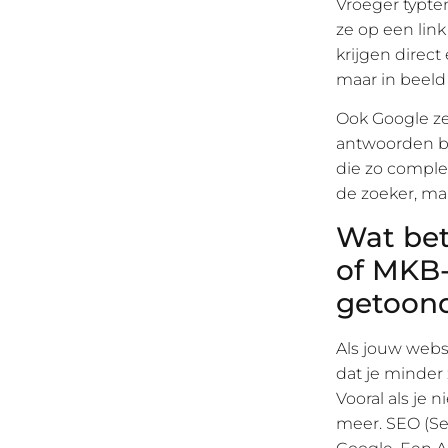
Vroeger typte
ze op een link
krijgen direct
maar in beeld
Ook Google ze
antwoorden bov
die zo complee
de zoeker, ma
Wat bete
of MKB-
getoon
Als jouw websi
dat je minder
Vooral als je 
meer. SEO (Se