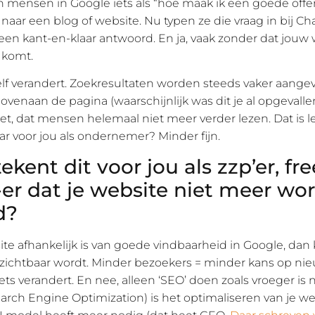
n mensen in Google iets als “hoe maak ik een goede offer
 naar een blog of website. Nu typen ze die vraag in bij C
 een kant-en-klaar antwoord. En ja, vaak zonder dat jouw
 komt.
lf verandert. Zoekresultaten worden steeds vaker aange
enaan de pagina (waarschijnlijk was dit je al opgevallen
t, dat mensen helemaal niet meer verder lezen. Dat is le
ar voor jou als ondernemer? Minder fijn.
kent dit voor jou als zzp’er, fr
er dat je website niet meer wo
d?
te afhankelijk is van goede vindbaarheid in Google, dan 
 zichtbaar wordt. Minder bezoekers = minder kans op nie
niets verandert. En nee, alleen ‘SEO’ doen zoals vroeger is
arch Engine Optimization) is het optimaliseren van je we