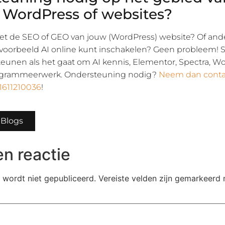
, WordPress of websites?
t de SEO of GEO van jouw (WordPress) website? Of and
ijvoorbeeld AI online kunt inschakelen? Geen probleem! 
teunen als het gaat om AI kennis, Elementor, Spectra, W
rogrammeerwerk. Ondersteuning nodig?
Neem dan conta
1611210036
!
 Blogs
n reactie
 wordt niet gepubliceerd.
Vereiste velden zijn gemarkeerd