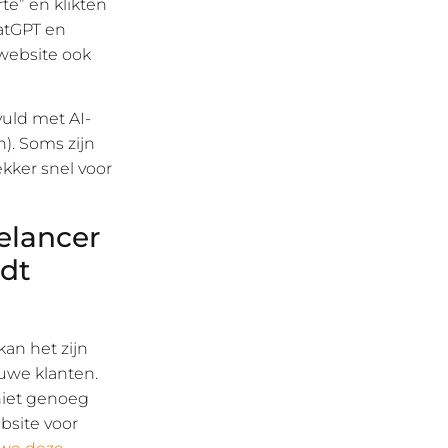
te” en klikten
hatGPT en
 website ook
vuld met AI-
). Soms zijn
kker snel voor
eelancer
rdt
kan het zijn
uwe klanten.
 niet genoeg
bsite voor