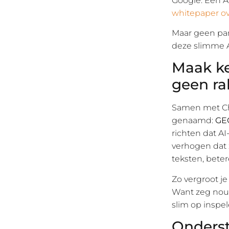
Google. Een A
whitepaper o
Maar geen pan
deze slimme 
Maak ke
geen ra
Samen met Cha
genaamd:
GE
richten dat A
verhogen dat 
teksten, bete
Zo vergroot j
Want zeg nou 
slim op inspel
Onderst