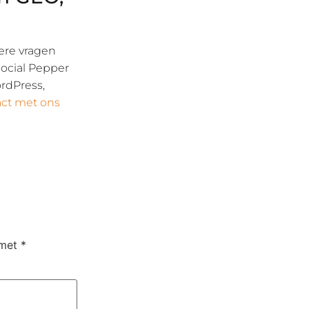
ere vragen
Social Pepper
ordPress,
ct met ons
 met
*