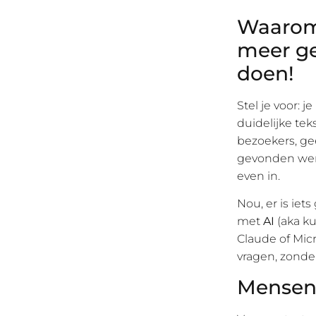
Waarom 
meer ge
doen!
Stel je voor: 
duidelijke teks
bezoekers, gee
gevonden werd
even in.
Nou, er is iet
met
AI
(aka ku
Claude of Mic
vragen, zonde
Mensen 