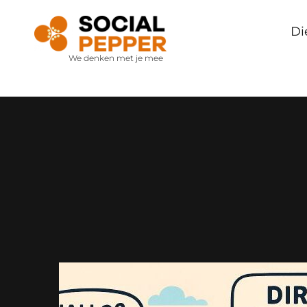
Di
We denken met je mee