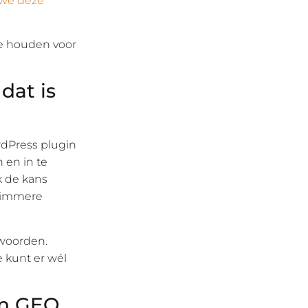
 we deze
te houden voor
dat is
rdPress plugin
 en in te
k de kans
slimmere
twoorden.
 kunt er wél
n GEO,