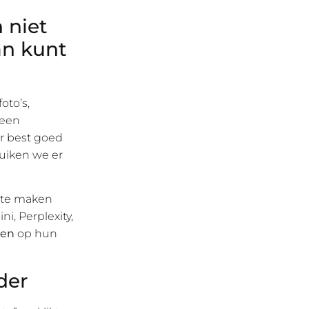
 niet
an kunt
oto’s,
Geen
er best goed
duiken we er
s te maken
i, Perplexity,
den
op hun
der