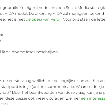
r gebruikt z’n eigen model om een Social Media strategi
Het AIDA model. De afkorting AIDA zal menigeen bekend 
ee, het is niet
de opera van Verdi
). Voor ons staan de lette
ie
e
 ik de diverse fases beschrijven.
 is de eerste vraag wellicht de belangrijkste, omdat het 
t startpunt is in je (online) communicatie. Waarom doe je
hat)? Door het beantwoorden van deze vraag kun je je 
en deze passie ook weer uitdragen. Zie hier
een interess
arom
.