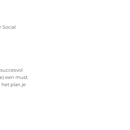
 Social
n succesvol
ie) een must.
 het plan je