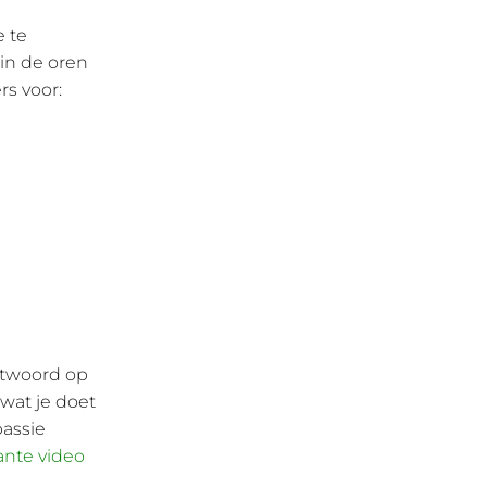
e te
in de oren
rs voor:
antwoord op
 wat je doet
passie
ante video