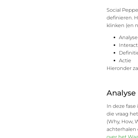
Social Peppe
definieren. 
klinken (en n
Analyse
Interact
Definiti
Actie
Hieronder zal
Analyse
In deze fase
die vraag he
(Why, How, W
achterhalen 
over het Wa