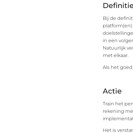
Definiti
Bij de defini
platform(en)
doelstelling
in een volge
Natuurlijk v
met elkaar.
Als het goed 
Actie
Train het per
rekening mee
implementati
Het is versta