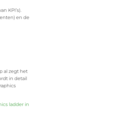
an KPI’s).
renten) en de
 al zegt het
rdt in detail
raphics
ics ladder in