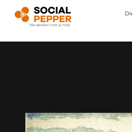
Di
We denken met je mee