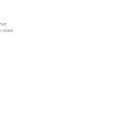
 het
e, waar