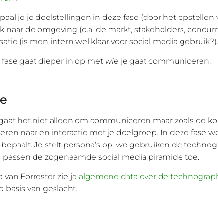
paal je je doelstellingen in deze fase (door het opstellen v
k naar de omgeving (o.a. de markt, stakeholders, concur
atie (is men intern wel klaar voor social media gebruik?).
fase gaat dieper in op met
wie
je gaat communiceren.
ie
 gaat het niet alleen om communiceren maar zoals de kop
eren naar en interactie met je doelgroep. In deze fase wo
 bepaalt. Je stelt persona’s op, we gebruiken de technog
e passen de zogenaamde social media piramide toe.
 van Forrester zie je
algemene data over de technograph
 basis van geslacht.