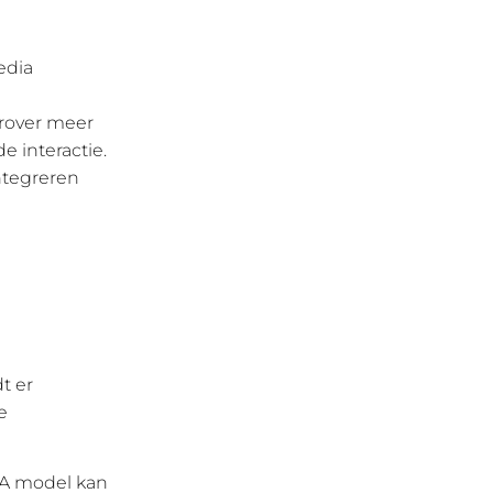
edia
erover meer
 interactie.
integreren
t er
e
IDA model kan