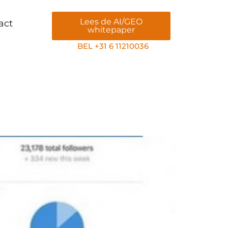
Lees de AI/GEO
act
whitepaper
BEL +31 6 11210036