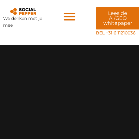
Lees de
AI/GEO
We denken met je
whitepaper
mee
Veiligheid & AI
BEL +31 6 11210036