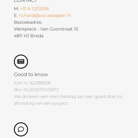
CONTACT
M:
+31 6 11210036
E:
richard@socialpepper.nl
Bezoekadres:
Werkpleck - Van Goorstraat 10
4811 HJ Breda
Good to know
KvK nr: 62288938
Btw NL001670103B72
We doneren een klein bedrag aan een goed doel bij
afronding van een project.