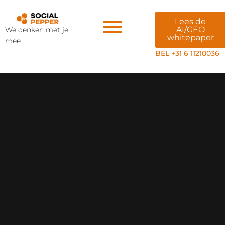
Lees de
AI/GEO
We denken met je
whitepaper
mee
Veiligheid & AI
BEL +31 6 11210036