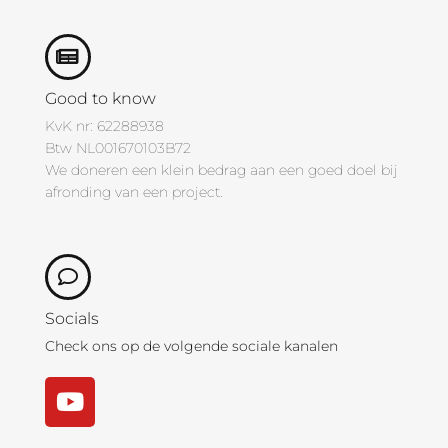
Good to know
KvK nr: 62288938
Btw NL001670103B72
We doneren een klein bedrag aan een goed doel bij
afronding van een project.
Socials
Check ons op de volgende sociale kanalen