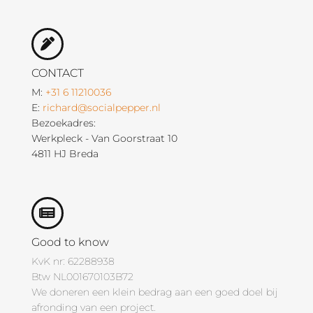
CONTACT
M:
+31 6 11210036
E:
richard@socialpepper.nl
Bezoekadres:
Werkpleck - Van Goorstraat 10
4811 HJ Breda
Good to know
KvK nr: 62288938
Btw NL001670103B72
We doneren een klein bedrag aan een goed doel bij
afronding van een project.