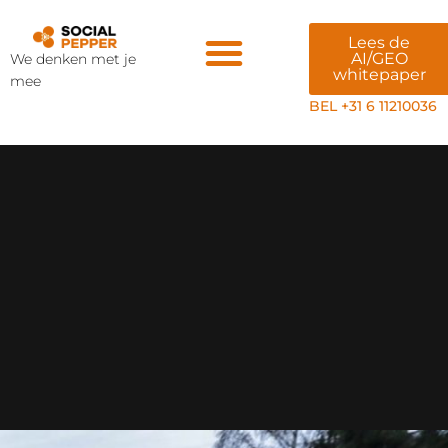
Lees de
AI/GEO
We denken met je
whitepaper
mee
Veiligheid & AI
BEL +31 6 11210036