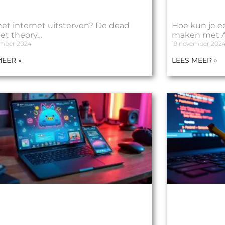
het internet uitsterven? De dead
Hoe kun je e
net theory…
maken met Art
ember 2024
19 november 202
MEER »
LEES MEER »