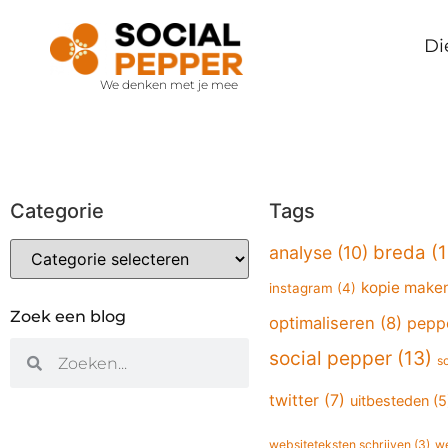
Di
We denken met je mee
Categorie
Tags
breda
(1
analyse
(10)
kopie make
instagram
(4)
Zoek een blog
optimaliseren
(8)
pepp
social pepper
(13)
s
twitter
(7)
uitbesteden
(5
websiteteksten schrijven
(3)
we