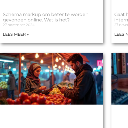
Schema markup om beter te worden
Gaat 
gevonden online. Wat is het?
inter
27 november 2024
27 nov
LEES MEER »
LEES 