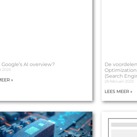
s Google’s AI overview?
De voordelen
t 2025
Optimization
(Search Engi
MEER »
26 februari 2025
LEES MEER »