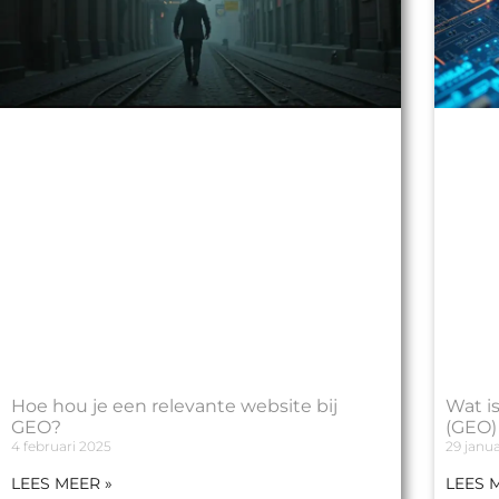
Hoe hou je een relevante website bij
Wat i
GEO?
(GEO) 
4 februari 2025
29 janua
LEES MEER »
LEES 