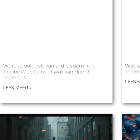
Word je ook gek van al die spam in je
Wat i
mailbox? Je kunt er wat aan doen!
10 maar
18 maart 2025
LEES 
LEES MEER »