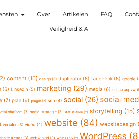
ensten
Over
Artikelen
FAQ
Cont
Veiligheid & AI
2)
content
(10)
duplicator
(6)
facebook
(6)
google
(
design
(3)
marketing
(29)
n
(6)
media
(6)
Linkedin
(5)
online copywri
social med
social
(26)
e
(7)
plan
(6)
seo
(4)
plugin
(2)
storytelling
(15)
ocial platform
(3)
social strategie
(3)
statistieken
(2)
website
(84)
websitedesign
(
)
video
(4)
vertalen
(3)
WordPress
(8
bsite trends
(3)
webwinkel
(3)
WhatsApp
(2)