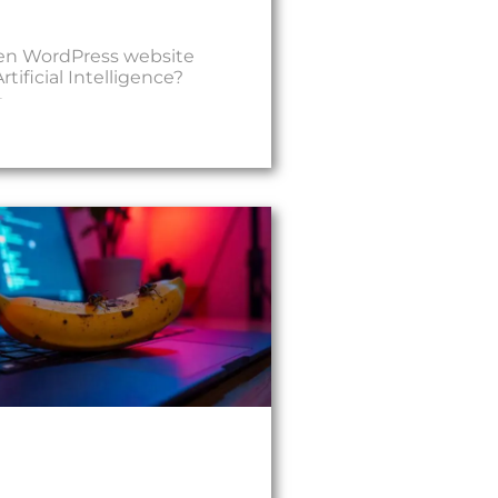
en WordPress website
ificial Intelligence?
4