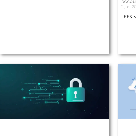
accou
2 juni 2
LEES 