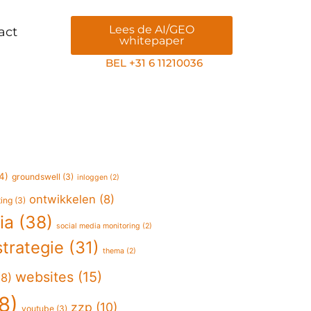
Lees de AI/GEO
act
whitepaper
BEL +31 6 11210036
4)
groundswell
(3)
inloggen
(2)
ontwikkelen
(8)
ting
(3)
ia
(38)
social media monitoring
(2)
strategie
(31)
thema
(2)
websites
(15)
8)
8)
zzp
(10)
youtube
(3)