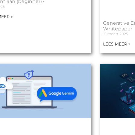
nt aan (beginner)?
025
MEER »
Generative E
Whitepaper
21 maart 2025
LEES MEER »